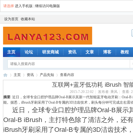
请选择
进入手机版
|
继续访问电脑版
设为首页
收藏本站
主页
论坛
研发商城
资讯
文章
博客
教程
主页
资讯
产品先知
查看内容
互联网+蓝牙低功耗 iBrush 
2015-7-20 22:02
|
发布者:
乘风
|
查看:
2
摘要
: 近日，全球专业口腔护理品牌Oral-B展示其新一代智能蓝牙电动牙刷：Oral-
蓝
›
›
›
›
能。据悉，iBrush牙刷采用了Oral-B专属的3D洁齿技术，刷头每分钟可完成左右震动800
近日，全球专业口腔护理品牌Oral-B展
Oral-B iBrush，主打特色除了清洁之外
iBrush牙刷采用了Oral-B专属的3D洁齿