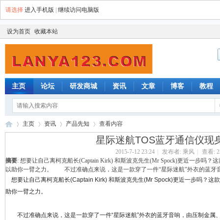
请选择
进入手机版
|
继续访问电脑版
设为首页
收藏本站
主页
论坛
研发商城
资讯
文章
博客
教程
主页
资讯
产品先知
查看内容
星际迷航TOS蓝牙通信仪现
2015-7-12 23:24
|
发布者:
乘风
|
查看:
2
摘要
: 想要让自己离柯克船长(Captain Kirk) 和斯波克先生(Mr Spock)更
蓝
›
›
›
›
以助你一臂之力。 不过准确点来说，这是一款穿了一件“星际迷航”外衣的蓝牙音响，
想要让自己离柯克船长(Captain Kirk) 和斯波克先生(Mr Spock)更近一
助你一臂之力。
不过准确点来说，这是一款穿了一件“星际迷航”外衣的蓝牙音响，由压制金属、